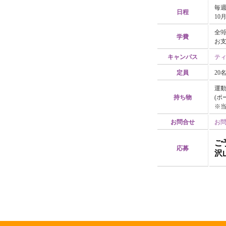
毎週木
日程
10
全9
学費
お支
キャンパス
ティ
定員
20
運
持ち物
(ポ
※
お問合せ
お
ご
応募
沢