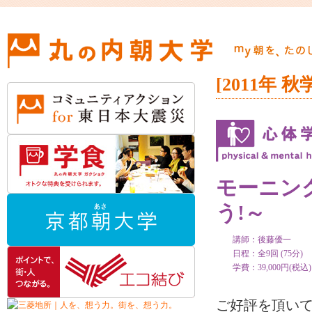
[2011年 秋
モーニン
う!～
講師：後藤優一
日程：全9回 (75分) 10
学費：39,000円(税込)
ご好評を頂い