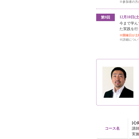
※参加者の方
12月10日
第9回
今まで学ん
た実践を行
※開催日が土
※詳細につい
[心
コース名
講
実