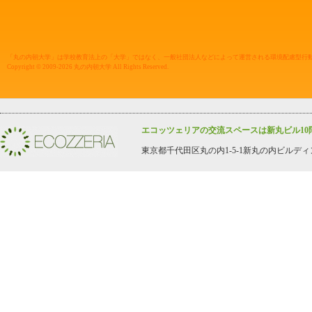
「丸の内朝大学」は学校教育法上の「大学」ではなく、一般社団法人などによって運営される環境配慮型行
Copyright © 2009-2026 丸の内朝大学 All Rights Reserved.
エコッツェリアの交流スペースは新丸ビル10
東京都千代田区丸の内1-5-1新丸の内ビルディング1008