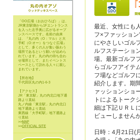
「OO広場（おおひろば）」は、
最近、女性にも人
JR東京駅側から1Fエントランス
を入った左手奥に広がるオープ
フ×ファッション
ンスペースです。名前の由来
は、『丸の内（O：マル）と大
にやさしいゴルフ
手町（O:オー）をつなぐ広場』
として、多くの人が集い賑わう
ルフステーショ
場所であるという願いが込めら
れています。丸の内の待ち合わ
場。最新ゴルフ
せ場所として、またイベントス
ペースとして訪れる人々に親し
らゴルフアイテ
まれています。
フ場などゴルフ
【所在地】
紹介します。期
千代田区丸の内1-6-3
ァッションショ
【アクセス】
JR「東京駅」丸の内北口地下通
トによるトークシ
路より直結
丸ノ内線「東京駅」丸の内北口
細は下記ＵＲＬ
地下通路より直結
東西線「大手町駅」地下通路よ
ビューしません
り直結
>>
MAP
>>
OFFICIAL SITE
日時：4月21日(月